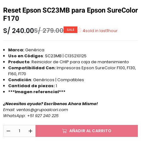
Reset Epson SC23MB para Epson SureColor
F170
S/
240.00
S/
279.00
SALE
4
sold in last
1
hour
Marca:
Genérica
Uso en Códigos
:
SC23MB
| C13S210125
Producto
: Reinicidor de CHIP para caja de mantenimiento
Compatibilidad Con:
Impresoras Epson SureColor F100, F130,
F160, F170
Condición
: Genéricos | Compatibles
Cantidad de piezas:
1
***Imagen referencial***
¿Necesitas ayuda? Escríbenos Ahora Mismo!
Email:
ventas@grupoalcori.com
WhatsApp:
+51 927 240 225
AÑADIR AL CARRITO