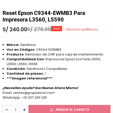
Reset Epson C9344-EWMB3 Para
Impresora L3560, L5590
S/
240.00
S/
279.00
SALE
10
sold in last
5
hours
Marca:
Genérica
Uso en Códigos
: C9344 | EWMB3
Producto
: Reinicidor de CHIP para caja de mantenimiento
Compatibilidad Con:
Impresoras Epson EcoTank L3550,
L3556, L3560, L5590
Condición
: Genéricos | Compatibles
Cantidad de piezas:
1
***Imagen referencial***
¿Necesitas ayuda? Escríbenos Ahora Mismo!
Email:
ventas@grupoalcori.com
WhatsApp:
+51 927 240 225
AÑADIR AL CARRITO