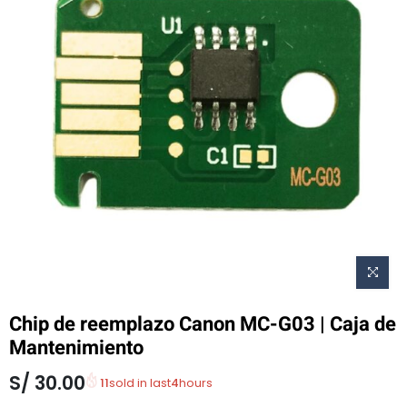
Chip de reemplazo Canon MC-G03 | Caja de
Mantenimiento
S/
30.00
11
sold in last
4
hours