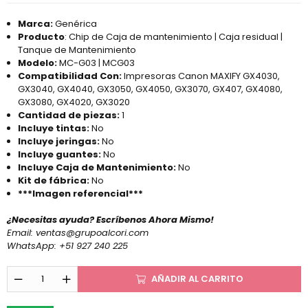
Marca:
Genérica
Producto
: Chip de Caja de mantenimiento | Caja residual |
Tanque de Mantenimiento
Modelo:
MC-G03 | MCG03
Compatibilidad Con:
Impresoras Canon MAXIFY GX4030,
GX3040, GX4040, GX3050, GX4050, GX3070, GX407, GX4080,
GX3080, GX4020, GX3020
Cantidad de piezas:
1
Incluye tintas:
No
Incluye jeringas:
No
Incluye guantes:
No
Incluye Caja de Mantenimiento:
No
Kit de fábrica:
No
***Imagen referencial***
¿Necesitas ayuda? Escríbenos Ahora Mismo!
Email:
ventas@grupoalcori.com
WhatsApp:
+51 927 240 225
AÑADIR AL CARRITO