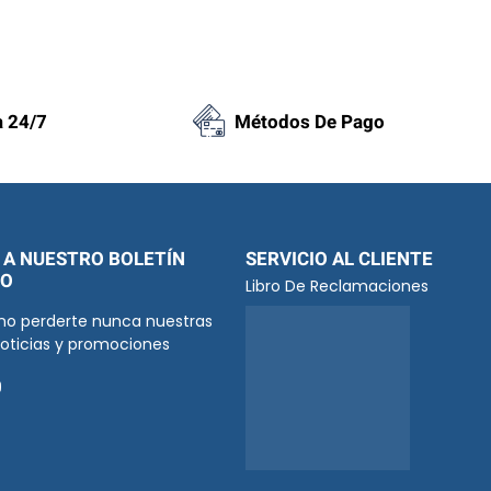
V
a
l
o
r
a 24/7
Métodos De Pago
a
d
o
c
o
n
0
 A NUESTRO BOLETÍN
SERVICIO AL CLIENTE
d
VO
Libro De Reclamaciones
e
no perderte nunca nuestras
5
noticias y promociones