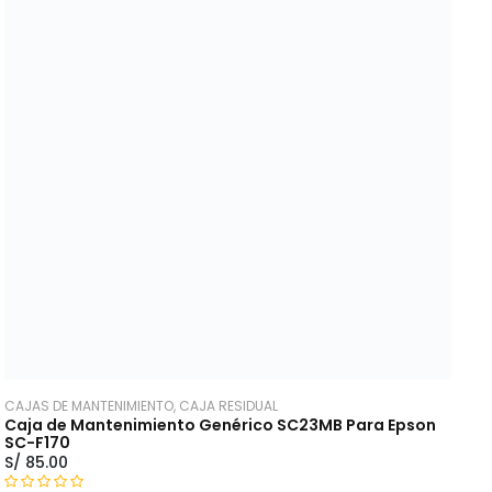
r
a
d
o
c
o
n
0
d
e
5
CAJAS DE MANTENIMIENTO, CAJA RESIDUAL
Caja de Mantenimiento Genérico SC23MB Para Epson
SC-F170
S/
85.00