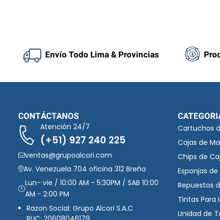
V
a
l
o
r
Envío Todo Lima & Provincias
Pro
a
d
o
c
o
n
0
CONTÁCTANOS
CATEGORI
d
Atención 24/7
Cartuchos 
e
(+51) 927 240 225
Cajas de M
5
ventas@grupoalcori.com
Chips de Ca
Av. Venezuela 704 oficina 312 Breña
Esponjas de 
Lun- vie / 10:00 AM - 5:30PM / SAB 10:00
Repuestos d
AM - 2:00 PM
Tintas Para
Razon Social: Grupo Alcori S.A.C
Unidad de 
RUC: 20608046179