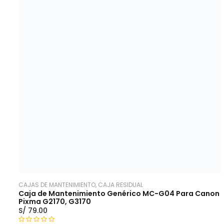
r
a
d
o
c
o
n
0
d
e
5
CAJAS DE MANTENIMIENTO, CAJA RESIDUAL
Caja de Mantenimiento Genérico MC-G04 Para Canon
Pixma G2170, G3170
S/
79.00