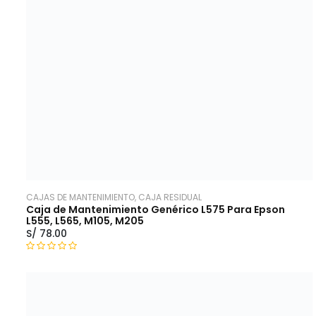
o
n
0
d
e
5
CAJAS DE MANTENIMIENTO, CAJA RESIDUAL
Caja de Mantenimiento Genérico L575 Para Epson
L555, L565, M105, M205
S/
78.00
V
a
l
o