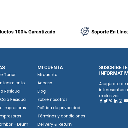
V
a
l
o
r
ductos 100% Garantizado
Soporte En Líne
a
d
o
c
o
n
0
AS
MI CUENTA
SUSCRÍBETE
d
INFORMATI
de Toner
Mi cuenta
e
antenimiento
Acceso
Asegúrate de 
5
interesantes 
ja Residual
Blog
exclusivas.
Caja Residual
Sobre nosotros
e Impresoras
Política de privacidad
 Impresoras
Términos y condiciones
Tambor - Drum
Delivery & Return