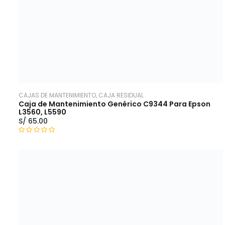
5
CAJAS DE MANTENIMIENTO, CAJA RESIDUAL
Caja de Mantenimiento Genérico C9344 Para Epson
L3560, L5590
S/
65.00
V
a
l
o
r
a
d
o
c