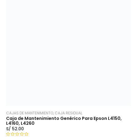
a
d
o
c
o
n
0
d
e
5
CAJAS DE MANTENIMIENTO, CAJA RESIDUAL
Caja de Mantenimiento Genérico Para Epson L4150,
L4160, L4260
S/
52.00