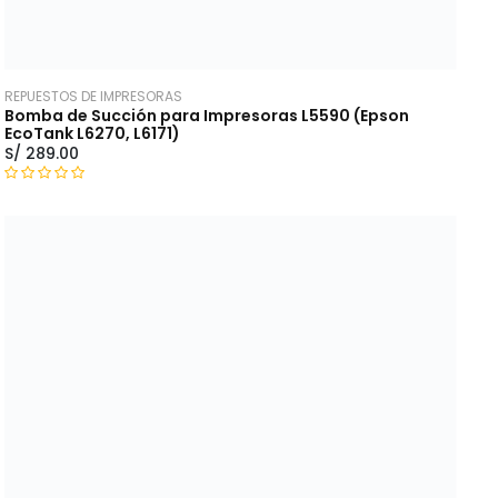
REPUESTOS DE IMPRESORAS
Bomba de Succión para Impresoras L5590 (Epson
EcoTank L6270, L6171)
S/
289.00
V
a
l
o
r
a
d
o
c
o
n
0
d
e