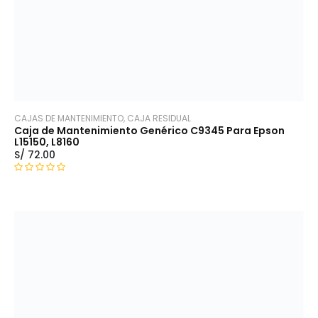
5
CAJAS DE MANTENIMIENTO, CAJA RESIDUAL
Caja de Mantenimiento Genérico C9345 Para Epson
L15150, L8160
S/
72.00
V
a
l
o
r
a
d
o
c
o