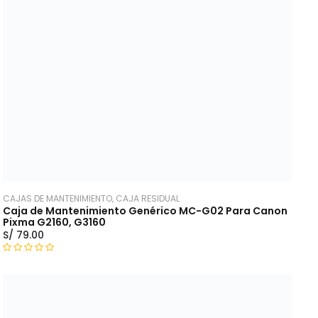
n
0
d
e
5
CAJAS DE MANTENIMIENTO, CAJA RESIDUAL
Caja de Mantenimiento Genérico MC-G02 Para Canon
Pixma G2160, G3160
S/
79.00
V
a
l
o