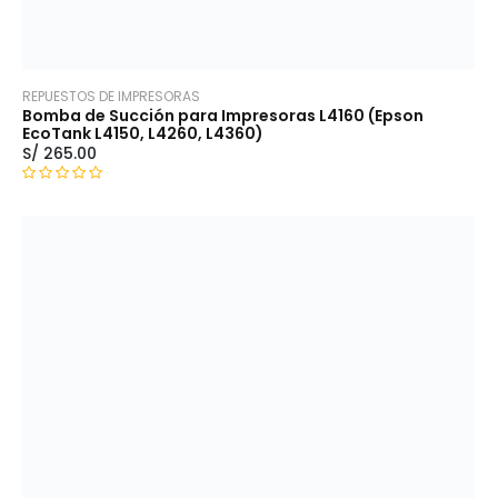
REPUESTOS DE IMPRESORAS
Bomba de Succión para Impresoras L4160 (Epson
EcoTank L4150, L4260, L4360)
S/
265.00
V
a
l
o
r
a
d
o
c
o
n
0
d
e