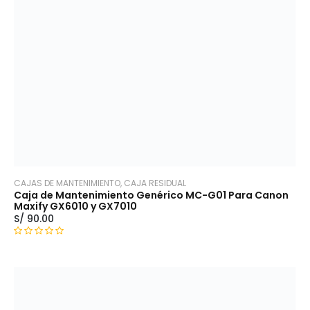
n
0
d
e
5
CAJAS DE MANTENIMIENTO, CAJA RESIDUAL
Caja de Mantenimiento Genérico MC-G01 Para Canon
Maxify GX6010 y GX7010
S/
90.00
V
a
l
o
r