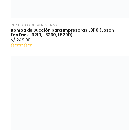
REPUESTOS DE IMPRESORAS
Bomba de Succión para Impresoras L3110 (Epson
EcoTank L3210, L3260, L5290)
S/
249.00
V
a
l
o
r
a
d
o
c
o
n
0
d
e