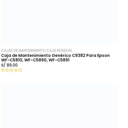
5
CAJAS DE MANTENIMIENTO, CAJA RESIDUAL
Caja de Mantenimiento Genérico C9382 Para Epson
WF-C5810, WF-C5890, WF-C5891
S/
89.00
V
a
l
o
r
a
d
o
c
o