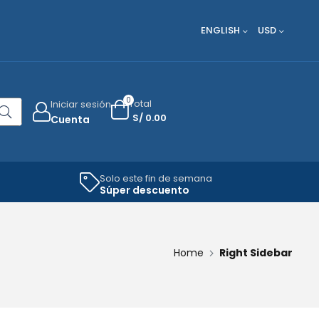
ENGLISH
USD
0
Total
Iniciar sesión
OPEN SEARCH
S/
0.00
Cuenta
Solo este fin de semana
Súper descuento
Home
Right Sidebar